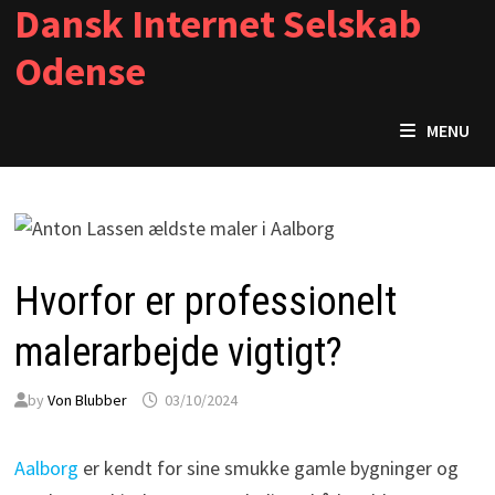
Dansk Internet Selskab
Skip
to
Odense
content
MENU
Hvorfor er professionelt
malerarbejde vigtigt?
by
Von Blubber
03/10/2024
Aalborg
er kendt for sine smukke gamle bygninger og