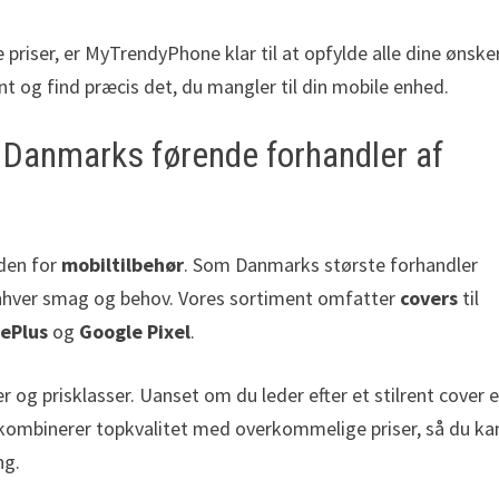
riser, er MyTrendyPhone klar til at opfylde alle dine ønske
t og find præcis det, du mangler til din mobile enhed.
Danmarks førende forhandler af
nden for
mobiltilbehør
. Som Danmarks største forhandler
enhver smag og behov. Vores sortiment omfatter
covers
til
ePlus
og
Google Pixel
.
r og prisklasser. Uanset om du leder efter et stilrent cover e
Vi kombinerer topkvalitet med overkommelige priser, så du ka
ng.