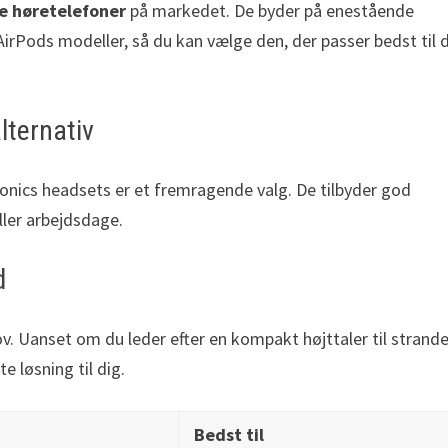
e høretelefoner
på markedet. De byder på enestående
 AirPods modeller, så du kan vælge den, der passer bedst til 
lternativ
ronics headsets er et fremragende valg. De tilbyder god
ller arbejdsdage.
d
v. Uanset om du leder efter en kompakt højttaler til strand
e løsning til dig.
Bedst til