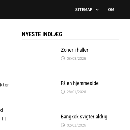
SITEMAP
OM
NYESTE INDLÆG
Zoner i haller
03/08/2026
Få en hjemmeside
ukter
28/01/2026
ad
Bangkok svigter aldrig
til
02/01/2026