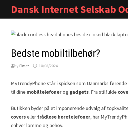
Skip
Dansk Internet Selskab O
to
content
Bedste mobiltilbehør?
by
Elmer
10/08/2024
MyTrendyPhone står i spidsen som Danmarks førende 
til dine
mobiltelefoner
og
gadgets
. Fra stilfulde
cove
Butikken byder på et imponerende udvalg af topkvalite
covers
eller
trådløse høretelefoner
, har MyTrendyPho
enhver lomme og behov.