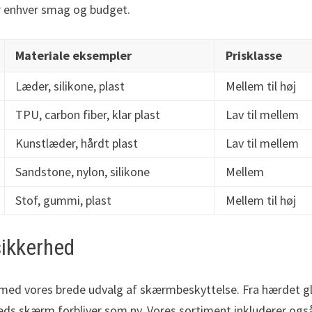
for enhver smag og budget.
Materiale eksempler
Prisklasse
Læder, silikone, plast
Mellem til høj
TPU, carbon fiber, klar plast
Lav til mellem
Kunstlæder, hårdt plast
Lav til mellem
Sandstone, nylon, silikone
Mellem
Stof, gummi, plast
Mellem til høj
sikkerhed
med vores brede udvalg af skærmbeskyttelse. Fra hærdet g
enheds skærm forbliver som ny. Vores sortiment inkluderer ogs