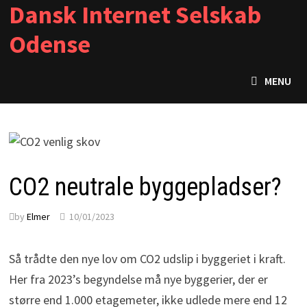
Dansk Internet Selskab
Skip
to
Odense
content
MENU
CO2 neutrale byggepladser?
by
Elmer
10/01/2023
Så trådte den nye lov om CO2 udslip i byggeriet i kraft.
Her fra 2023’s begyndelse må nye byggerier, der er
større end 1.000 etagemeter, ikke udlede mere end 12